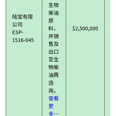
生物
柴油
陆宝有限
原
公司
料，
$2,500,000
ESP-
并销
1516-045
售及
出口
至生
物柴
油再
造
商。
查看
更
多…