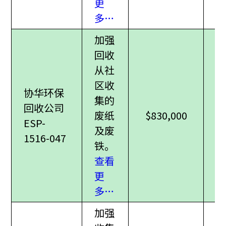
更
多…
加强
回收
从社
区收
协华环保
集的
回收公司
废纸
$830,000
ESP-
及废
1516-047
铁。
查看
更
多…
加强