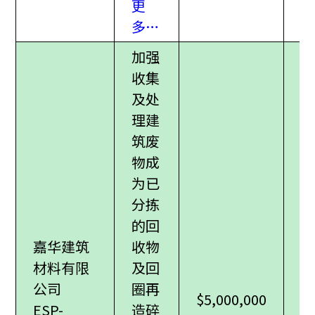
更
多…
加强
收集
及处
理建
筑废
物成
为已
分拣
的回
嘉华建筑
收物
材料有限
及回
公司
圈再
$5,000,000
ESP-
造碎