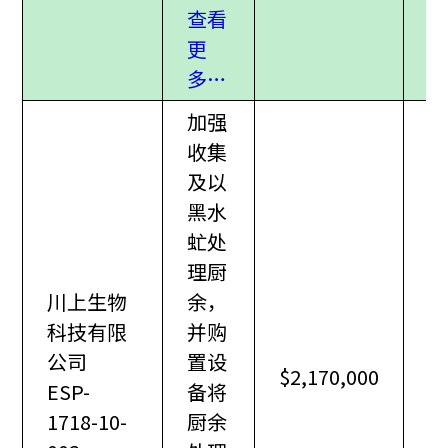
查看
更
多…
加强
收集
及以
黑水
虻处
理厨
川上生物
余，
科技有限
并购
公司
置设
$2,170,000
ESP-
备将
1718-10-
厨余