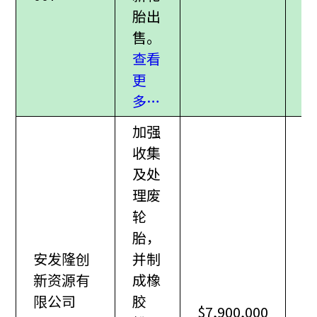
胎出
售。
查看
更
多…
加强
收集
及处
理废
轮
胎，
安发隆创
并制
新资源有
成橡
限公司
胶
$7,900,000