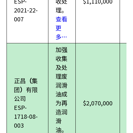
ESP-
收处
$1,110,000
2021-22-
理。
007
查看
更
多…
加强
收集
及处
理废
正昌
（
集
润滑
团
）
有限
油成
公司
为再
$2,070,000
ESP-
造润
1718-08-
滑
003
油。