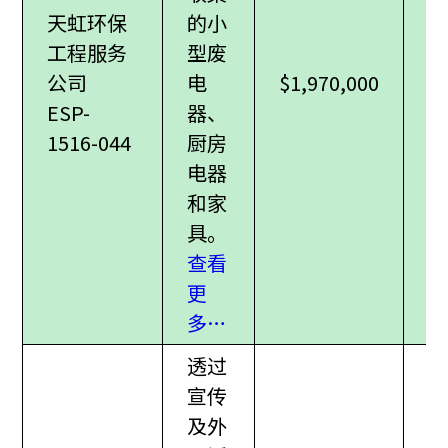
天虹环保
的小
工程服务
型废
公司
电
$1,970,000
ESP-
器、
1516-044
厨房
电器
和家
具。
查看
更
多…
透过
宣传
及外