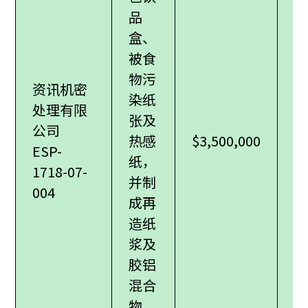
品
盒、
被食
物污
资讯机密
染纸
处理有限
张及
公司
热感
$3,500,000
ESP-
纸，
1718-07-
并制
004
成再
造纸
浆及
胶铝
混合
物。