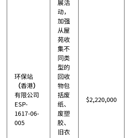
展活
动，
加强
从屋
苑收
集不
同类
型的
环保站
回收
（
香港
）
物包
有限公司
括废
$2,220,000
ESP-
纸、
1617-06-
废塑
005
胶、
旧衣