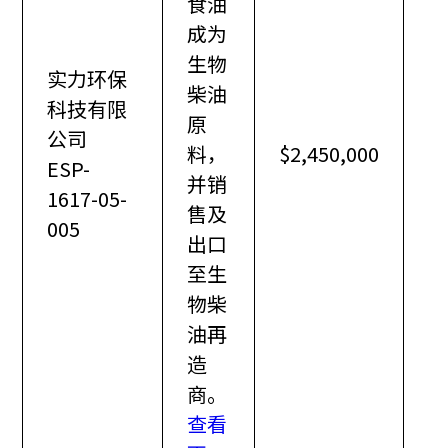
食油
成为
生物
实力环保
柴油
科技有限
原
公司
料，
$2,450,000
ESP-
并销
1617-05-
售及
005
出口
至生
物柴
油再
造
商。
查看