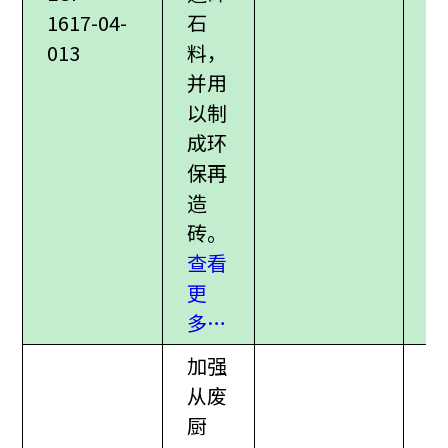
1617-04-
石
013
料，
并用
以制
成环
保再
造
砖。
查看
更
多…
加强
从废
厨