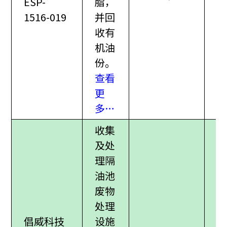
ESP-
脂，
1516-019
并回
收有
机油
份。
查看
更
多…
收集
及处
理隔
油池
废物
处理
倡威科技
设施