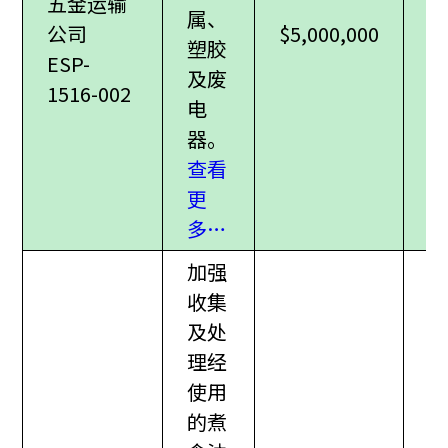
五金运输
属、
公司
$5,000,000
塑胶
ESP-
及废
1516-002
电
器。
查看
更
多…
加强
收集
及处
理经
使用
的煮