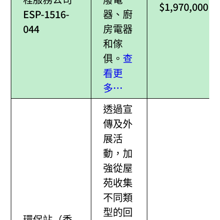
$1,970,000
ESP-1516-
器、廚
044
房電器
和傢
俱。
查
看更
多…
透過宣
傳及外
展活
動，加
強從屋
苑收集
不同類
型的回
環保站（香