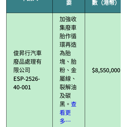
要
數（港幣）
加強收
集廢車
胎作循
環再造
俊昇行汽車
為胎
廢品處理有
塊、胎
限公司
粉、金
$8,550,000
ESP-2526-
屬線、
40-001
裂解油
及碳
黑。
查
看更
多…