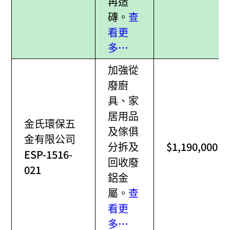
再造
磚。
查
看更
多…
加強從
廢廚
具、家
居用品
金氏環保五
及傢俱
金有限公司
分拆及
$1,190,000
ESP-1516-
回收廢
021
鋁金
屬。
查
看更
多…