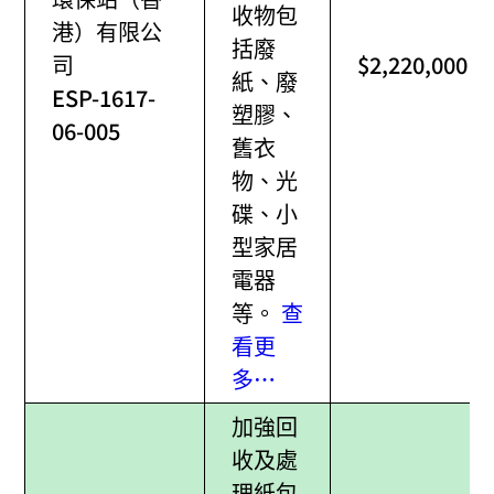
收物包
港）有限公
括廢
司
$2,220,000
紙、廢
ESP-1617-
塑膠、
06-005
舊衣
物、光
碟、小
型家居
電器
等。
查
看更
多…
加強回
收及處
理紙包