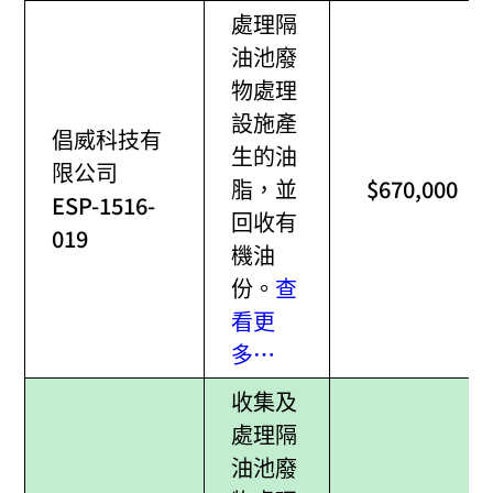
處理隔
油池廢
物處理
設施產
倡威科技有
生的油
限公司
脂，並
$670,000
ESP-1516-
回收有
019
機油
份。
查
看更
多…
收集及
處理隔
油池廢