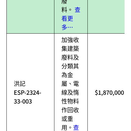
廢
料。
查
看更
多…
加強收
集建築
廢料及
分類其
為金
洪記
屬、電
ESP-2324-
線及惰
$1,870,000
33-003
性物料
作回收
或重
用。
查