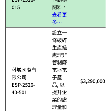
015
飼料。
查看更
多…
設立一
條破碎
生產綫
處理非
管制廢
科域國際有
電器電
限公司
子產
$3,290,000
ESP-2526-
品, 以
40-501
提升企
業的處
理量和