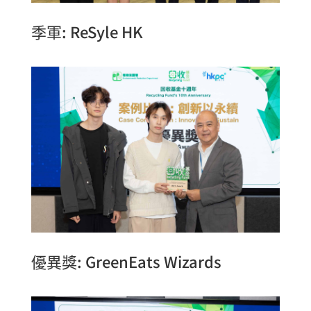
季軍: ReSyle HK
優異獎: GreenEats Wizards