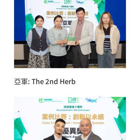
亞軍: The 2nd Herb