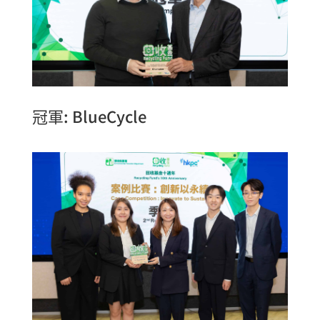
冠軍: BlueCycle