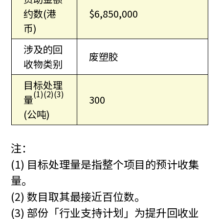
约数(港
$6,850,000
币)
涉及的回
废塑胶
收物类别
目标处理
(1)(2)(3)
量
300
(公吨)
注：
(1) 目标处理量是指整个项目的预计收集
量。
(2) 数目取其最接近百位数。
(3) 部份「行业支持计划」为提升回收业