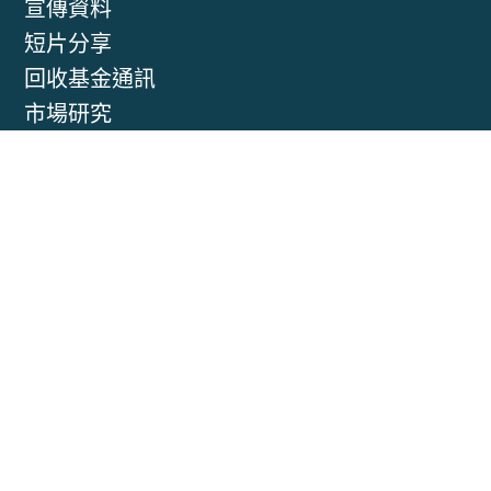
宣傳資料
短片分享
回收基金通訊
市場研究
相關網站
主要項目成果
個案分享
© 2015 重
要告示
|
私
隱政策
|
網
頁地圖