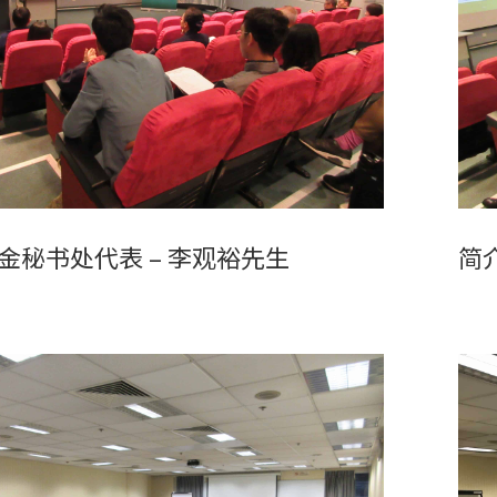
金秘书处代表 – 李观裕先生
简