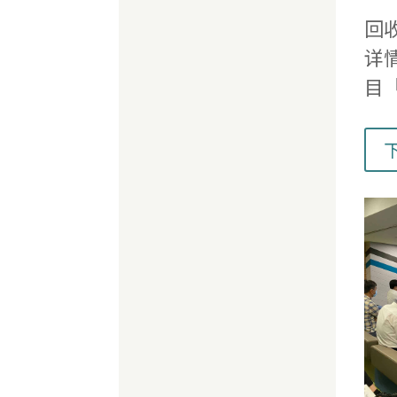
回
详
目